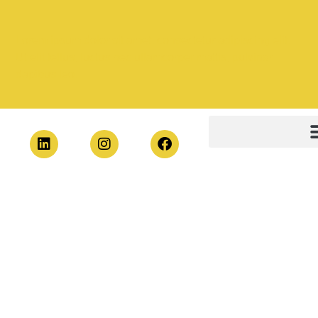
Lorem ipsum dolor sit amet, consectetur adipiscing elit.
Ut elit tellus, luctus nec ullamcorper mattis, pulvinar
dapibus leo.