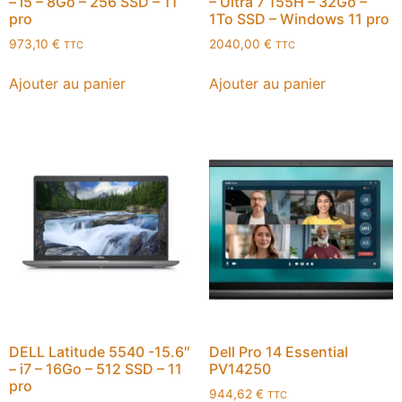
– i5 – 8Go – 256 SSD – 11
– Ultra 7 155H – 32Go –
pro
1To SSD – Windows 11 pro
973,10
€
2040,00
€
TTC
TTC
Ajouter au panier
Ajouter au panier
DELL Latitude 5540 -15.6″
Dell Pro 14 Essential
– i7 – 16Go – 512 SSD – 11
PV14250
pro
944,62
€
TTC