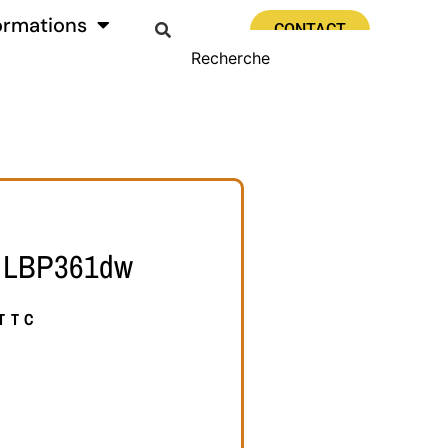
ormations
CONTACT
 LBP361dw
TTC