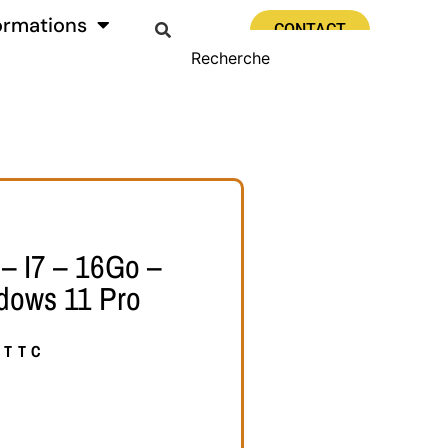
ormations
CONTACT
– I7 – 16Go –
dows 11 Pro
TTC