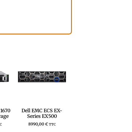
 1670
Dell EMC ECS EX-
rage
Series EX500
8990,00
€
C
TTC