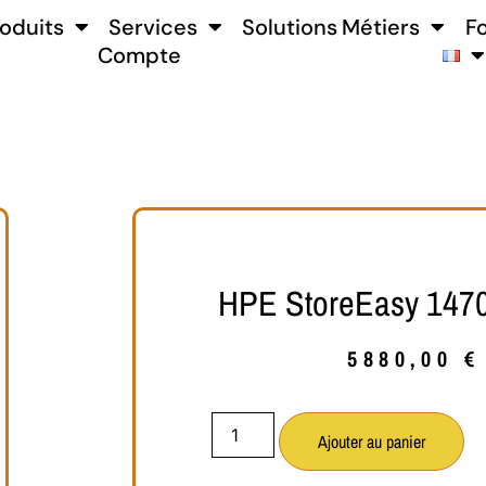
oduits
Services
Solutions Métiers
F
Compte
HPE StoreEasy 147
5880,00
€
Ajouter au panier