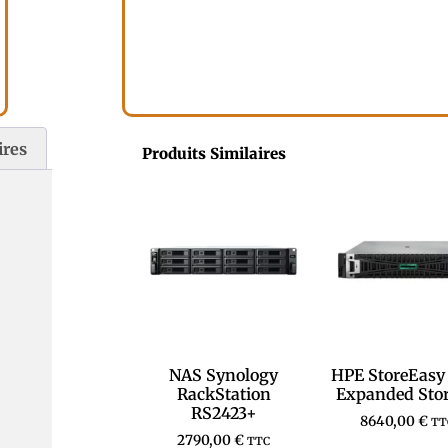
ires
Produits Similaires
NAS Synology
HPE StoreEasy
RackStation
Expanded Sto
RS2423+
8640,00
€
TT
2790,00
€
TTC