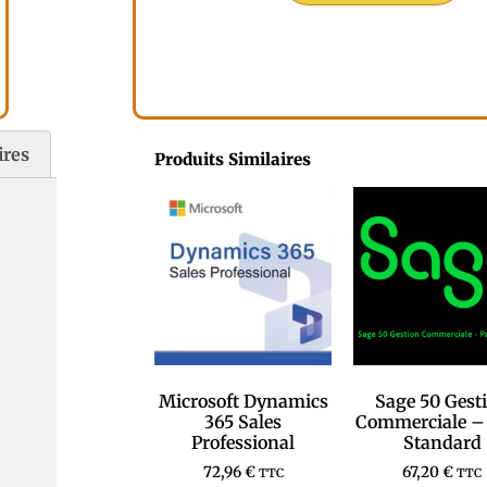
ires
Produits Similaires
Microsoft Dynamics
Sage 50 Gest
365 Sales
Commerciale –
Professional
Standard
72,96
€
67,20
€
TTC
TTC