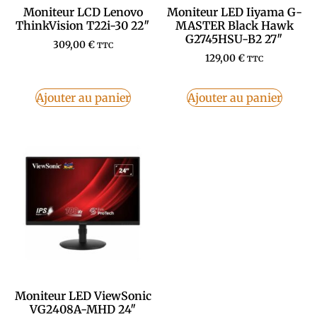
Moniteur LCD Lenovo
Moniteur LED Iiyama G-
ThinkVision T22i-30 22″
MASTER Black Hawk
G2745HSU-B2 27″
309,00
€
TTC
129,00
€
TTC
Ajouter au panier
Ajouter au panier
Moniteur LED ViewSonic
VG2408A-MHD 24″