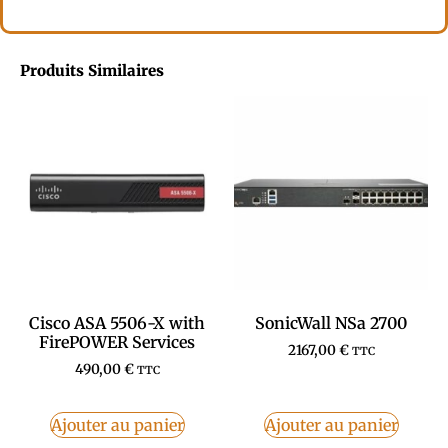
Produits Similaires
Cisco ASA 5506-X with
SonicWall NSa 2700
FirePOWER Services
2167,00
€
TTC
490,00
€
TTC
Ajouter au panier
Ajouter au panier