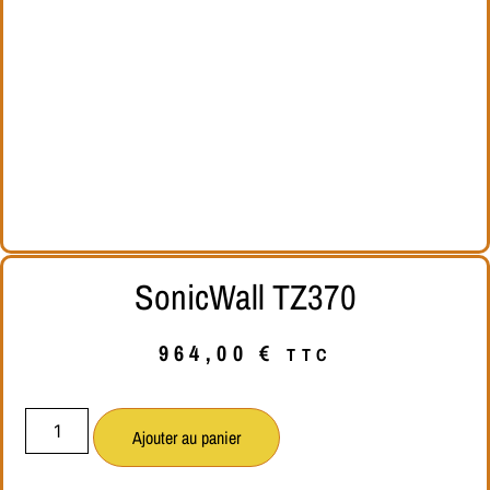
SonicWall TZ370
964,00
€
TTC
Ajouter au panier