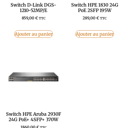
Switch D-Link DGS-
Switch HPE 1830 24G
1210-52MP/E
PoE 2SFP 195W
859,00
€
289,00
€
TTC
TTC
Ajouter au panier
Ajouter au panier
Switch HPE Aruba 2930F
24G PoE+ 4SFP+ 370W
1860,00
€
TTC