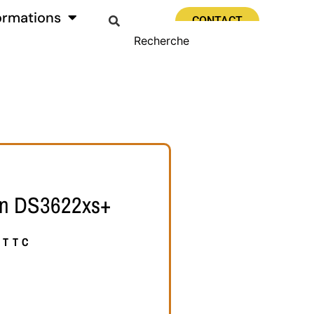
ormations
CONTACT
on DS3622xs+
TTC