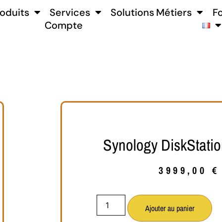
oduits
Services
Solutions Métiers
F
Compte
Synology DiskStati
3999,00
€
Ajouter au panier