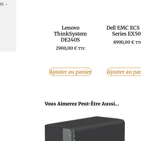
AM –
Lenovo
Dell EMC ECS
ThinkSystem
Series EX5
DE240S
8990,00
€
TT
2900,00
€
TTC
Ajouter au panier
Ajouter au pa
Vous Aimerez Peut-Être Aussi…