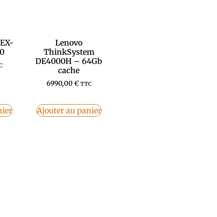
 EX-
Lenovo
00
ThinkSystem
DE4000H – 64Gb
C
cache
6990,00
€
TTC
nier
Ajouter au panier