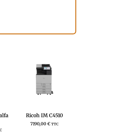
alfa
Ricoh IM C4510
7190,00
€
TTC
C