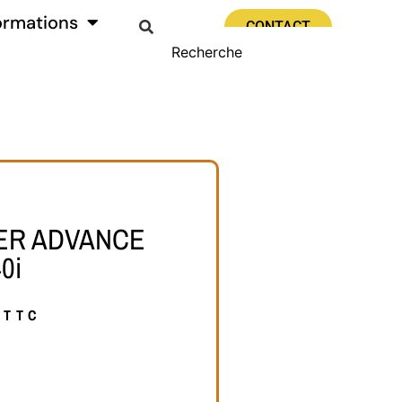
ormations
CONTACT
ER ADVANCE
0i
TTC