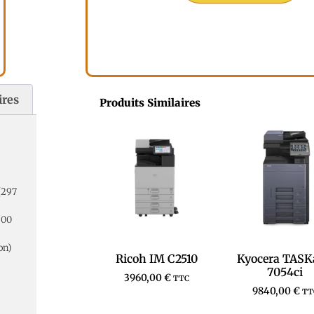
ires
Produits Similaires
(297
200
on)
Ricoh IM C2510
Kyocera TASK
7054ci
3960,00
€
TTC
9840,00
€
TT