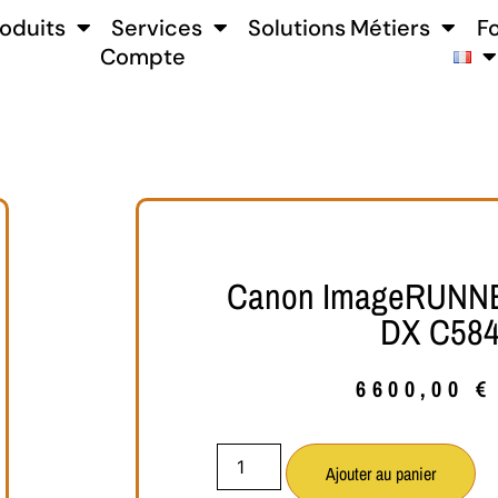
oduits
Services
Solutions Métiers
F
Compte
Canon ImageRUNN
DX C584
6600,00
€
Ajouter au panier