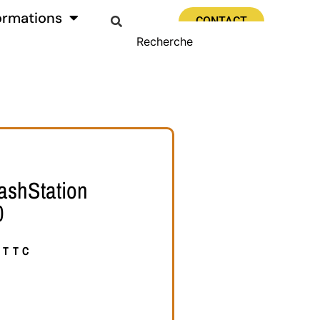
ormations
CONTACT
ashStation
0
TTC